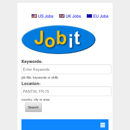
US Jobs
UK Jobs
EU Jobs
Keywords:
job title, keywords or skills
Location:
country, city or area